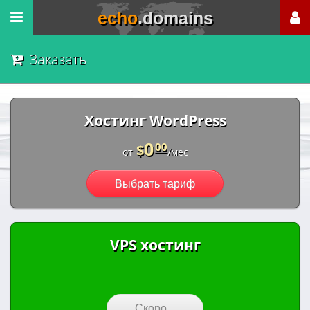
echo
.domains
Заказать
Хостинг WordPress
0
00
$
от
/мес
Выбрать тариф
VPS хостинг
Скоро...