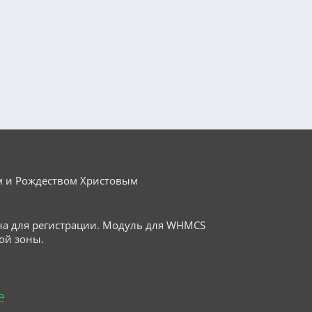
м и Рождеством Христовым
на для регистрации. Модуль для WHMCS
ой зоны.
е