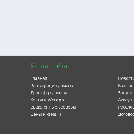
Карта сайта
Главная
Новост
Регистрация домена
База з
Трансфер домена
Запрос
Xостинг Wordpress
Аккаун
Выделенные серверы
Реселле
Цены и скидки
Догово