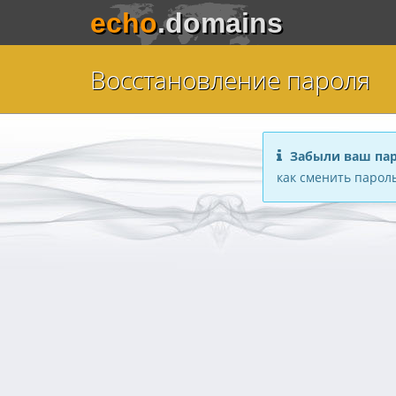
echo
.domains
Восстановление пароля
Забыли ваш па
как сменить пароль