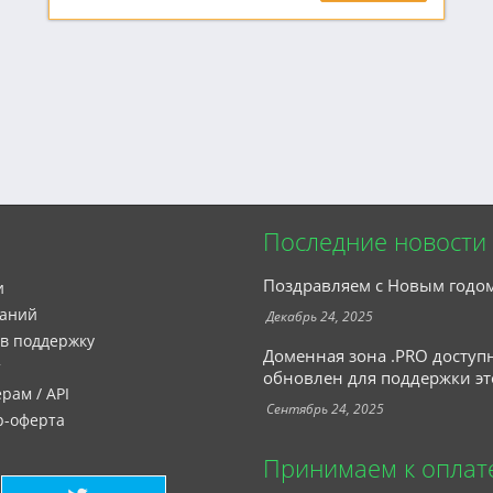
Последние новости
Поздравляем с Новым годо
и
наний
Декабрь 24, 2025
 в поддержку
Доменная зона .PRO доступ
т
обновлен для поддержки эт
рам / API
Сентябрь 24, 2025
р-оферта
Принимаем к оплат