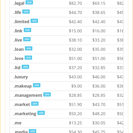
.legal
$
82.70
$
69.15
$
82.70
IDN
.life
$
44.70
$
38.65
$
45.70
IDN
.limited
$
42.40
$
42.40
$
47.30
IDN
.link
$
15.00
$
16.00
$
16.35
IDN
.live
$
38.10
$
33.20
$
38.10
IDN
.loan
$
32.00
$
35.00
$
35.90
IDN
.love
$
51.00
$
51.00
$
56.95
IDN
.ltd
$
37.20
$
32.85
$
37.60
IDN
.luxury
$
43.00
$
46.00
$
47.20
.makeup
$
9.00
$
36.00
$
36.00
IDN
.management
$
28.85
$
28.85
$
32.20
IDN
.market
$
51.90
$
43.70
$
51.90
IDN
.marketing
$
50.20
$
48.20
$
50.20
IDN
.me
$
13.25
$
30.05
$
42.80
.media
$
54.30
$
45.75
$
54.30
IDN