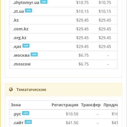
.zhytomyr.ua
$
10.75
$
10.75
$
1
IDN
.zt.ua
$
10.15
$
10.15
$
1
IDN
.kz
$
29.45
$
29.45
$
2
.com.kz
$
29.45
$
29.45
$
2
.org.kz
$
29.45
$
29.45
$
2
.қаз
$
29.45
$
29.45
$
2
IDN
.москва
$
6.75
-
$
IDN
.moscow
$
6.75
-
$
Тематические
Зона
Регистрация
Трансфер
Продление
.рус
$
10.50
-
$
16.35
IDN
.сайт
$
41.50
-
$
41.50
IDN