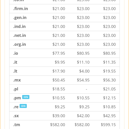
.firm.in
$
21.00
$
23.00
$
23.00
.gen.in
$
21.00
$
23.00
$
23.00
.ind.in
$
21.00
$
23.00
$
23.00
.net.in
$
21.00
$
23.00
$
23.00
.org.in
$
21.00
$
23.00
$
23.00
.io
$
77.95
$
80.95
$
80.95
.it
$
9.95
$
11.10
$
11.35
.lt
$
17.90
$
4.00
$
19.55
.mx
$
50.45
$
54.95
$
56.30
.pl
$
18.55
-
$
21.05
.pm
$
10.55
$
10.55
$
12.15
IDN
.re
$
9.25
$
9.25
$
10.85
IDN
.sx
$
39.00
$
42.00
$
42.95
.tm
$
582.00
$
582.00
$
599.15