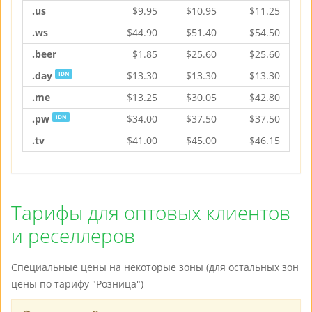
.us
$
9.95
$
10.95
$
11.25
.ws
$
44.90
$
51.40
$
54.50
.beer
$
1.85
$
25.60
$
25.60
.day
$
13.30
$
13.30
$
13.30
IDN
.me
$
13.25
$
30.05
$
42.80
.pw
$
34.00
$
37.50
$
37.50
IDN
.tv
$
41.00
$
45.00
$
46.15
Тарифы для оптовых клиентов
и реселлеров
Специальные цены на некоторые зоны (для остальных зон
цены по тарифу "Розница")