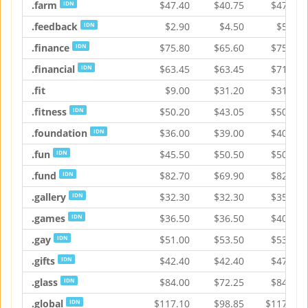
.farm
$
47.40
$
40.75
$
47.40
IDN
.feedback
$
2.90
$
4.50
$
5.50
IDN
.finance
$
75.80
$
65.60
$
75.80
IDN
.financial
$
63.45
$
63.45
$
71.15
IDN
.fit
$
9.00
$
31.20
$
31.20
.fitness
$
50.20
$
43.05
$
50.20
IDN
.foundation
$
36.00
$
39.00
$
40.00
IDN
.fun
$
45.50
$
50.50
$
50.50
IDN
.fund
$
82.70
$
69.90
$
82.70
IDN
.gallery
$
32.30
$
32.30
$
35.80
IDN
.games
$
36.50
$
36.50
$
40.15
IDN
.gay
$
51.00
$
53.50
$
53.50
IDN
.gifts
$
42.40
$
42.40
$
47.30
IDN
.glass
$
84.00
$
72.25
$
84.00
IDN
.global
$
117.10
$
98.85
$
117.10
IDN