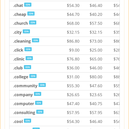
.chat
$
54.30
$
46.40
$
54.30
IDN
.cheap
$
44.70
$
40.20
$
44.70
IDN
.church
$
68.00
$
57.50
$
68.00
IDN
.city
$
32.15
$
32.15
$
35.70
IDN
.cleaning
$
86.80
$
73.00
$
86.80
IDN
.click
$
9.00
$
25.00
$
28.00
IDN
.clinic
$
76.80
$
65.00
$
76.80
IDN
.club
$
36.00
$
46.00
$
46.00
IDN
.college
$
31.00
$
80.00
$
88.25
IDN
.community
$
55.30
$
47.60
$
55.30
IDN
.company
$
26.65
$
23.65
$
26.65
IDN
.computer
$
47.40
$
40.75
$
47.40
IDN
.consulting
$
57.95
$
57.95
$
63.90
IDN
.cool
$
54.30
$
46.40
$
54.30
IDN