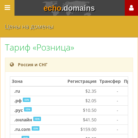
echo
.domains
Цены на домены
Тариф «Розница»
Россия и СНГ
Зона
Регистрация
Трансфер
Продл
.ru
$
2.35
-
$
.рф
$
2.05
-
$
IDN
.рус
$
10.50
-
$
1
IDN
.онлайн
$
41.50
-
$
4
IDN
.ru.com
$
159.00
-
$
15
IDN
IDN