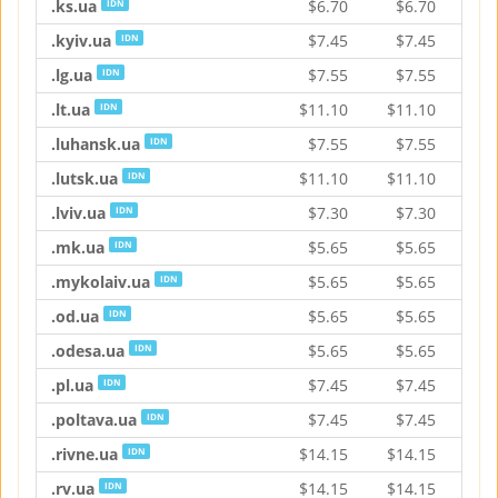
.ks.ua
$
6.70
$
6.70
$
IDN
.kyiv.ua
$
7.45
$
7.45
$
IDN
.lg.ua
$
7.55
$
7.55
$
IDN
.lt.ua
$
11.10
$
11.10
$
1
IDN
.luhansk.ua
$
7.55
$
7.55
$
IDN
.lutsk.ua
$
11.10
$
11.10
$
1
IDN
.lviv.ua
$
7.30
$
7.30
$
IDN
.mk.ua
$
5.65
$
5.65
$
IDN
.mykolaiv.ua
$
5.65
$
5.65
$
IDN
.od.ua
$
5.65
$
5.65
$
IDN
.odesa.ua
$
5.65
$
5.65
$
IDN
.pl.ua
$
7.45
$
7.45
$
IDN
.poltava.ua
$
7.45
$
7.45
$
IDN
.rivne.ua
$
14.15
$
14.15
$
1
IDN
.rv.ua
$
14.15
$
14.15
$
1
IDN