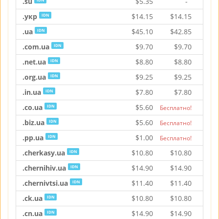
.su
$
5.35
-
$
.укр
$
14.15
$
14.15
$
1
IDN
.ua
$
45.10
$
42.85
$
6
IDN
.com.ua
$
9.70
$
9.70
$
1
IDN
.net.ua
$
8.80
$
8.80
$
IDN
.org.ua
$
9.25
$
9.25
$
IDN
.in.ua
$
7.80
$
7.80
$
IDN
.co.ua
$
5.60
$
IDN
Бесплатно!
.biz.ua
$
5.60
$
IDN
Бесплатно!
.pp.ua
$
1.00
$
IDN
Бесплатно!
.cherkasy.ua
$
10.80
$
10.80
$
1
IDN
.chernihiv.ua
$
14.90
$
14.90
$
1
IDN
.chernivtsi.ua
$
11.40
$
11.40
$
1
IDN
.ck.ua
$
10.80
$
10.80
$
1
IDN
.cn.ua
$
14.90
$
14.90
$
1
IDN