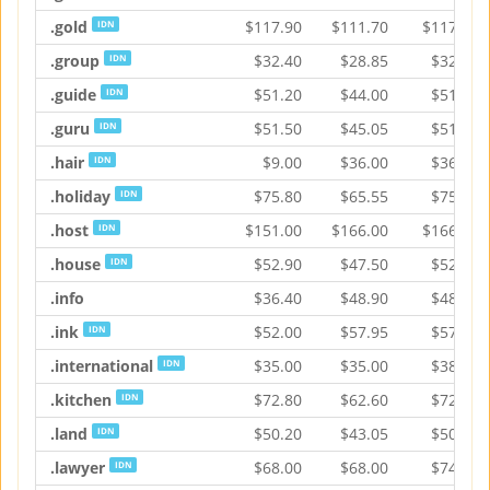
.gold
$
117.90
$
111.70
$
117.90
IDN
.group
$
32.40
$
28.85
$
32.60
IDN
.guide
$
51.20
$
44.00
$
51.20
IDN
.guru
$
51.50
$
45.05
$
51.50
IDN
.hair
$
9.00
$
36.00
$
36.00
IDN
.holiday
$
75.80
$
65.55
$
75.80
IDN
.host
$
151.00
$
166.00
$
166.00
IDN
.house
$
52.90
$
47.50
$
52.90
IDN
.info
$
36.40
$
48.90
$
48.90
.ink
$
52.00
$
57.95
$
57.95
IDN
.international
$
35.00
$
35.00
$
38.35
IDN
.kitchen
$
72.80
$
62.60
$
72.80
IDN
.land
$
50.20
$
43.05
$
50.20
IDN
.lawyer
$
68.00
$
68.00
$
74.85
IDN