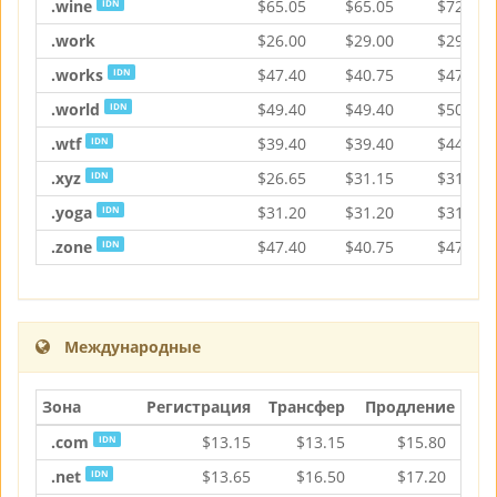
.wine
$
65.05
$
65.05
$
72.95
IDN
.work
$
26.00
$
29.00
$
29.00
.works
$
47.40
$
40.75
$
47.40
IDN
.world
$
49.40
$
49.40
$
50.75
IDN
.wtf
$
39.40
$
39.40
$
44.30
IDN
.xyz
$
26.65
$
31.15
$
31.15
IDN
.yoga
$
31.20
$
31.20
$
31.20
IDN
.zone
$
47.40
$
40.75
$
47.40
IDN
Международные
Зона
Регистрация
Трансфер
Продление
.com
$
13.15
$
13.15
$
15.80
IDN
.net
$
13.65
$
16.50
$
17.20
IDN