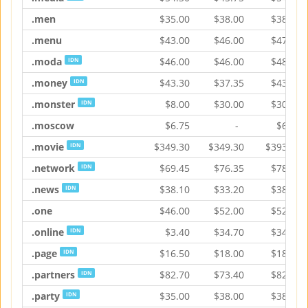
.men
$
35.00
$
38.00
$
38.95
.menu
$
43.00
$
46.00
$
47.20
.moda
$
46.00
$
46.00
$
48.75
IDN
.money
$
43.30
$
37.35
$
43.30
IDN
.monster
$
8.00
$
30.00
$
30.00
IDN
.moscow
$
6.75
-
$
6.75
.movie
$
349.30
$
349.30
$
393.00
IDN
.network
$
69.45
$
76.35
$
78.55
IDN
.news
$
38.10
$
33.20
$
38.10
IDN
.one
$
46.00
$
52.00
$
52.00
.online
$
3.40
$
34.70
$
34.70
IDN
.page
$
16.50
$
18.00
$
18.45
IDN
.partners
$
82.70
$
73.40
$
82.70
IDN
.party
$
35.00
$
38.00
$
38.95
IDN