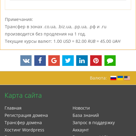
Примечания:
Трансфер в зонах .co.ua, .biz.ua, .pp.ua, .рф и .ru
производится без продления на 1 год.
Текущие курсы валют: 1.00
USD
= 82.00
RUB
= 45.00
UAH
Валюта:
Карта сайта
Главная
Новости
Регистрация домена
База знаний
Трансфер домена
Запрос в поддержку
Xостинг Wordpress
Аккаунт