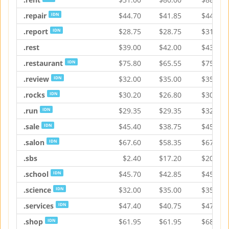
.repair
$
44.70
$
41.85
$
44.70
IDN
.report
$
28.75
$
28.75
$
31.95
IDN
.rest
$
39.00
$
42.00
$
43.05
.restaurant
$
75.80
$
65.55
$
75.80
IDN
.review
$
32.00
$
35.00
$
35.90
IDN
.rocks
$
30.20
$
26.80
$
30.20
IDN
.run
$
29.35
$
29.35
$
32.70
IDN
.sale
$
45.40
$
38.75
$
45.40
IDN
.salon
$
67.60
$
58.35
$
67.60
IDN
.sbs
$
2.40
$
17.20
$
20.20
.school
$
45.70
$
42.85
$
45.70
IDN
.science
$
32.00
$
35.00
$
35.90
IDN
.services
$
47.40
$
40.75
$
47.40
IDN
.shop
$
61.95
$
61.95
$
68.95
IDN