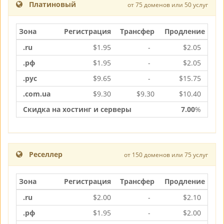
Платиновый
от 75 доменов или 50 услуг
Зона
Регистрация
Трансфер
Продление
.ru
$
1.95
-
$
2.05
.рф
$
1.95
-
$
2.05
.рус
$
9.65
-
$
15.75
.com.ua
$
9.30
$
9.30
$
10.40
Скидка на хостинг и серверы
7.00
%
Реселлер
от 150 доменов или 75 услуг
Зона
Регистрация
Трансфер
Продление
.ru
$
2.00
-
$
2.10
.рф
$
1.95
-
$
2.00