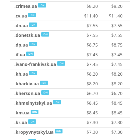
.crimea.ua
$
8.20
$
8.20
$
IDN
.cv.ua
$
11.40
$
11.40
$
1
IDN
.dn.ua
$
7.55
$
7.55
$
IDN
.donetsk.ua
$
7.55
$
7.55
$
IDN
.dp.ua
$
8.75
$
8.75
$
IDN
.if.ua
$
7.45
$
7.45
$
IDN
.ivano-frankivsk.ua
$
7.45
$
7.45
$
IDN
.kh.ua
$
8.20
$
8.20
$
IDN
.kharkiv.ua
$
8.20
$
8.20
$
IDN
.kherson.ua
$
6.70
$
6.70
$
IDN
.khmelnytskyi.ua
$
8.45
$
8.45
$
IDN
.km.ua
$
8.45
$
8.45
$
IDN
.kr.ua
$
7.30
$
7.30
$
IDN
.kropyvnytskyi.ua
$
7.30
$
7.30
$
IDN