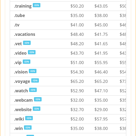
.training
$
50.20
$
43.05
$
50.20
IDN
.tube
$
35.00
$
38.00
$
38.95
.tv
$
41.00
$
45.00
$
46.15
.vacations
$
48.40
$
41.75
$
48.40
.vet
$
48.20
$
41.65
$
48.20
IDN
.video
$
43.70
$
41.95
$
43.70
IDN
.vip
$
51.00
$
55.95
$
55.95
IDN
.vision
$
54.30
$
46.40
$
54.30
IDN
.voyage
$
65.20
$
65.20
$
73.00
IDN
.watch
$
52.90
$
47.10
$
52.90
IDN
.webcam
$
32.00
$
35.00
$
35.90
IDN
.website
$
32.70
$
29.00
$
32.70
IDN
.wiki
$
52.00
$
57.95
$
57.95
IDN
.win
$
35.00
$
38.00
$
38.95
IDN