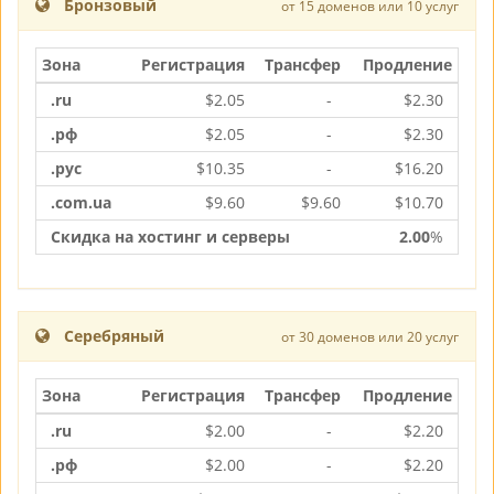
Бронзовый
от 15 доменов или 10 услуг
Зона
Регистрация
Трансфер
Продление
.ru
$
2.05
-
$
2.30
.рф
$
2.05
-
$
2.30
.рус
$
10.35
-
$
16.20
.com.ua
$
9.60
$
9.60
$
10.70
Скидка на хостинг и серверы
2.00
%
Серебряный
от 30 доменов или 20 услуг
Зона
Регистрация
Трансфер
Продление
.ru
$
2.00
-
$
2.20
.рф
$
2.00
-
$
2.20