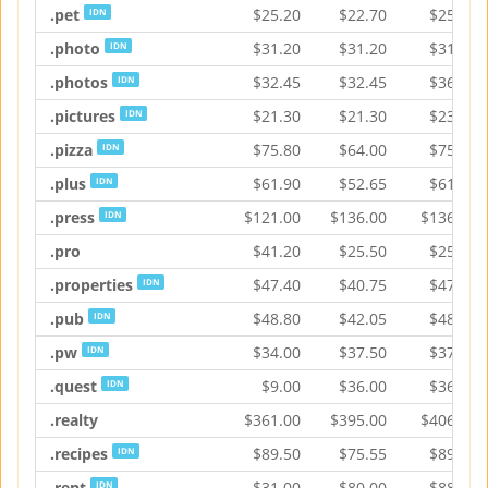
.pet
$
25.20
$
22.70
$
25.20
IDN
.photo
$
31.20
$
31.20
$
31.20
IDN
.photos
$
32.45
$
32.45
$
36.15
IDN
.pictures
$
21.30
$
21.30
$
23.20
IDN
.pizza
$
75.80
$
64.00
$
75.80
IDN
.plus
$
61.90
$
52.65
$
61.90
IDN
.press
$
121.00
$
136.00
$
136.00
IDN
.pro
$
41.20
$
25.50
$
25.50
.properties
$
47.40
$
40.75
$
47.40
IDN
.pub
$
48.80
$
42.05
$
48.80
IDN
.pw
$
34.00
$
37.50
$
37.50
IDN
.quest
$
9.00
$
36.00
$
36.00
IDN
.realty
$
361.00
$
395.00
$
406.75
.recipes
$
89.50
$
75.55
$
89.50
IDN
.rent
$
31.00
$
80.00
$
88.25
IDN