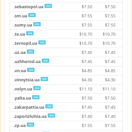
.sebastopol.ua
$
7.50
$
7.50
$
IDN
.sm.ua
$
7.55
$
7.55
$
IDN
.sumy.ua
$
7.55
$
7.55
$
IDN
.te.ua
$
10.70
$
10.70
$
1
IDN
.ternopil.ua
$
10.70
$
10.70
$
1
IDN
.uz.ua
$
7.45
$
7.45
$
IDN
.uzhhorod.ua
$
7.45
$
7.45
$
IDN
.vn.ua
$
4.85
$
4.85
$
IDN
.vinnytsia.ua
$
4.30
$
4.30
$
IDN
.volyn.ua
$
11.10
$
11.10
$
1
IDN
.yalta.ua
$
7.50
$
7.50
$
IDN
.zakarpattia.ua
$
7.45
$
7.45
$
IDN
.zaporizhzhia.ua
$
7.40
$
7.40
$
IDN
.zp.ua
$
7.55
$
7.55
$
IDN