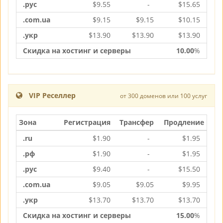
.рус
$
9.55
-
$
15.65
.com.ua
$
9.15
$
9.15
$
10.15
.укр
$
13.90
$
13.90
$
13.90
Скидка на хостинг и серверы
10.00
%
VIP Реселлер
от 300 доменов или 100 услуг
Зона
Регистрация
Трансфер
Продление
.ru
$
1.90
-
$
1.95
.рф
$
1.90
-
$
1.95
.рус
$
9.40
-
$
15.50
.com.ua
$
9.05
$
9.05
$
9.95
.укр
$
13.70
$
13.70
$
13.70
Скидка на хостинг и серверы
15.00
%