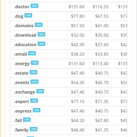
.doctor
$
131.60
$
116.55
$
131.60
IDN
.dog
$
77.80
$
67.55
$
77.80
IDN
.domains
$
51.50
$
41.00
$
51.50
IDN
.download
$
32.00
$
35.00
$
35.90
IDN
.education
$
42.30
$
37.60
$
42.30
IDN
.email
$
38.20
$
33.85
$
38.20
IDN
.energy
$
131.60
$
113.40
$
131.60
IDN
.estate
$
47.40
$
40.75
$
47.40
IDN
.events
$
54.30
$
46.70
$
54.30
IDN
.exchange
$
47.40
$
40.75
$
47.40
IDN
.expert
$
77.10
$
71.35
$
77.10
IDN
.express
$
47.40
$
40.75
$
47.40
IDN
.fail
$
44.20
$
47.80
$
49.10
IDN
.family
$
46.40
$
41.35
$
46.50
IDN