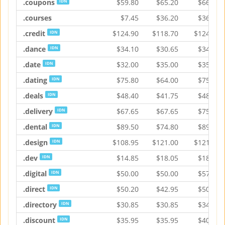
.coupons
$
59.80
$
65.20
$
66.95
IDN
.courses
$
7.45
$
36.20
$
36.20
.credit
$
124.90
$
118.70
$
124.90
IDN
.dance
$
34.10
$
30.65
$
34.10
IDN
.date
$
32.00
$
35.00
$
35.90
IDN
.dating
$
75.80
$
64.00
$
75.80
IDN
.deals
$
48.40
$
41.75
$
48.40
IDN
.delivery
$
67.65
$
67.65
$
75.85
IDN
.dental
$
89.50
$
74.80
$
89.50
IDN
.design
$
108.95
$
121.00
$
121.00
IDN
.dev
$
14.85
$
18.05
$
18.05
IDN
.digital
$
50.00
$
50.00
$
57.00
IDN
.direct
$
50.20
$
42.95
$
50.20
IDN
.directory
$
30.85
$
30.85
$
34.20
IDN
.discount
$
35.95
$
35.95
$
40.20
IDN