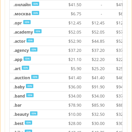
.онлайн
$
41.50
-
$
41.50
IDN
.москва
$
6.75
-
$
6.75
IDN
.орг
$
12.45
$
12.45
$
12.45
IDN
.academy
$
52.05
$
52.05
$
57.90
IDN
.actor
$
52.90
$
44.85
$
52.90
IDN
.agency
$
37.20
$
37.20
$
37.20
IDN
.app
$
21.10
$
22.20
$
22.80
IDN
.art
$
5.90
$
25.20
$
25.20
IDN
.auction
$
41.40
$
41.40
$
46.30
IDN
.baby
$
36.00
$
91.90
$
94.20
IDN
.band
$
34.00
$
34.00
$
37.35
IDN
.bar
$
78.90
$
85.90
$
88.15
.beauty
$
10.00
$
32.50
$
32.50
IDN
.best
$
28.00
$
30.00
$
30.75
IDN
IDN