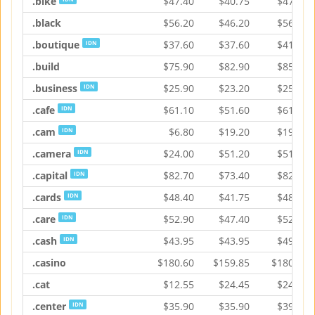
.bike
$
47.40
$
40.75
$
47.40
.black
$
56.20
$
46.20
$
56.20
.boutique
$
37.60
$
37.60
$
41.95
IDN
.build
$
75.90
$
82.90
$
85.20
.business
$
25.90
$
23.20
$
25.90
IDN
.cafe
$
61.10
$
51.60
$
61.10
IDN
.cam
$
6.80
$
19.20
$
19.20
IDN
.camera
$
24.00
$
51.20
$
51.20
IDN
.capital
$
82.70
$
73.40
$
82.70
IDN
.cards
$
48.40
$
41.75
$
48.40
IDN
.care
$
52.90
$
47.40
$
52.90
IDN
.cash
$
43.95
$
43.95
$
49.15
IDN
.casino
$
180.60
$
159.85
$
180.60
.cat
$
12.55
$
24.45
$
24.45
.center
$
35.90
$
35.90
$
39.85
IDN