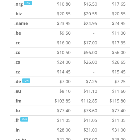
.org
$
10.80
$
16.50
$
17.65
IDN
.biz
$
20.55
$
20.55
$
20.55
.name
$
23.95
$
24.95
$
24.95
.be
$
9.50
-
$
11.00
.cc
$
16.00
$
17.00
$
17.35
.co
$
10.50
$
56.00
$
56.00
.cx
$
24.00
$
26.00
$
26.65
.cz
$
14.45
-
$
15.45
.de
$
7.00
$
7.25
$
7.25
IDN
.eu
$
8.10
$
11.10
$
11.60
.fm
$
103.85
$
112.85
$
115.80
.fo
$
77.40
$
73.60
$
77.40
.fr
$
11.05
$
11.05
$
11.35
IDN
.in
$
28.00
$
31.00
$
31.00
.co.in
$
21.00
$
23.00
$
23.00