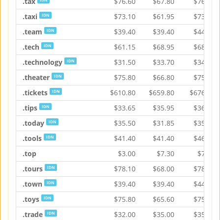
.tax
$
76.60
$
67.80
$
76.60
.taxi
$
73.10
$
61.95
$
73.10
IDN
.team
$
39.40
$
39.40
$
44.25
IDN
.tech
$
61.15
$
68.95
$
68.95
IDN
.technology
$
31.50
$
33.70
$
34.60
IDN
.theater
$
75.80
$
66.80
$
75.80
IDN
.tickets
$
610.80
$
659.80
$
676.55
IDN
.tips
$
33.65
$
35.95
$
36.90
IDN
.today
$
35.50
$
31.85
$
35.50
IDN
.tools
$
41.40
$
41.40
$
46.30
IDN
.top
$
3.00
$
7.30
$
7.30
.tours
$
78.10
$
68.00
$
78.10
IDN
.town
$
39.40
$
39.40
$
44.25
IDN
.toys
$
75.80
$
65.60
$
75.80
IDN
.trade
$
32.00
$
35.00
$
35.90
IDN