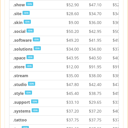
.show
$
52.90
$
47.10
$
52.90
IDN
.site
$
28.60
$
34.70
$
34.70
IDN
.skin
$
9.00
$
36.00
$
36.00
IDN
.social
$
50.20
$
42.95
$
50.20
IDN
.software
$
49.20
$
41.95
$
49.20
IDN
.solutions
$
34.00
$
34.00
$
37.35
IDN
.space
$
43.95
$
40.50
$
40.50
IDN
.store
$
12.00
$
91.95
$
91.95
IDN
.stream
$
35.00
$
38.00
$
38.95
.studio
$
47.80
$
42.40
$
47.80
IDN
.style
$
45.40
$
38.75
$
45.40
IDN
.support
$
33.10
$
29.65
$
33.10
IDN
.systems
$
37.20
$
37.20
$
40.85
IDN
.tattoo
$
37.75
$
37.75
$
37.75
IDN