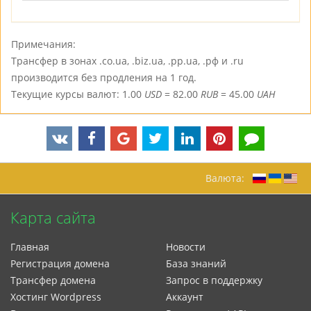
Примечания:
Трансфер в зонах .co.ua, .biz.ua, .pp.ua, .рф и .ru
производится без продления на 1 год.
Текущие курсы валют: 1.00
USD
= 82.00
RUB
= 45.00
UAH
Валюта:
Карта сайта
Главная
Новости
Регистрация домена
База знаний
Трансфер домена
Запрос в поддержку
Xостинг Wordpress
Аккаунт