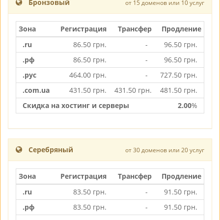
Бронзовый
от 15 доменов или 10 услуг
Зона
Регистрация
Трансфер
Продление
.ru
86.50
грн.
-
96.50
грн.
.рф
86.50
грн.
-
96.50
грн.
.рус
464.00
грн.
-
727.50
грн.
.com.ua
431.50
грн.
431.50
грн.
481.50
грн.
Скидка на хостинг и серверы
2.00
%
Серебряный
от 30 доменов или 20 услуг
Зона
Регистрация
Трансфер
Продление
.ru
83.50
грн.
-
91.50
грн.
.рф
83.50
грн.
-
91.50
грн.