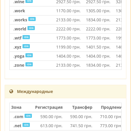
.wine
2927.50
грн.
2927.50
грн.
3281.00
IDN
.work
1170.00
грн.
1305.00
грн.
1305.00
.works
2133.00
грн.
1834.00
грн.
2133.00
IDN
.world
2222.00
грн.
2222.00
грн.
2282.50
IDN
.wtf
1773.00
грн.
1773.00
грн.
1992.00
IDN
.xyz
1199.00
грн.
1401.50
грн.
1401.50
IDN
.yoga
1404.00
грн.
1404.00
грн.
1404.00
IDN
.zone
2133.00
грн.
1834.00
грн.
2133.00
IDN
Международные
Зона
Регистрация
Трансфер
Продление
.com
590.00
грн.
590.00
грн.
710.00
грн.
IDN
.net
613.00
грн.
741.50
грн.
773.00
грн.
IDN