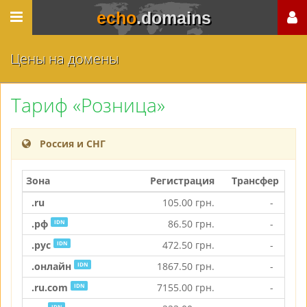
echo
.domains
Цены на домены
Тариф «Розница»
Россия и СНГ
Зона
Регистрация
Трансфер
Пр
.ru
105.00
грн.
-
339
.рф
86.50
грн.
-
278
IDN
.рус
472.50
грн.
-
736
IDN
.онлайн
1867.50
грн.
-
1867
IDN
.ru.com
7155.00
грн.
-
7155
IDN
IDN