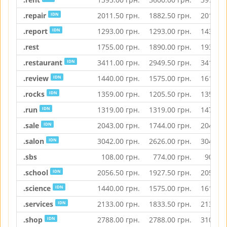
.repair
2011.50
грн.
1882.50
грн.
2011.50
IDN
.report
1293.00
грн.
1293.00
грн.
1437.50
IDN
.rest
1755.00
грн.
1890.00
грн.
1937.50
.restaurant
3411.00
грн.
2949.50
грн.
3411.00
IDN
.review
1440.00
грн.
1575.00
грн.
1615.50
IDN
.rocks
1359.00
грн.
1205.50
грн.
1359.00
IDN
.run
1319.00
грн.
1319.00
грн.
1470.50
IDN
.sale
2043.00
грн.
1744.00
грн.
2043.00
IDN
.salon
3042.00
грн.
2626.00
грн.
3042.00
IDN
.sbs
108.00
грн.
774.00
грн.
909.00
.school
2056.50
грн.
1927.50
грн.
2056.50
IDN
.science
1440.00
грн.
1575.00
грн.
1615.50
IDN
.services
2133.00
грн.
1833.50
грн.
2133.00
IDN
.shop
2788.00
грн.
2788.00
грн.
3103.00
IDN