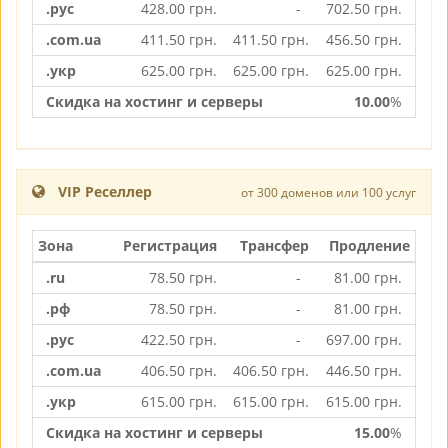
.рус
428.00
грн.
-
702.50
грн.
.com.ua
411.50
грн.
411.50
грн.
456.50
грн.
.укр
625.00
грн.
625.00
грн.
625.00
грн.
Скидка на хостинг и серверы
10.00
%
VIP Реселлер
от 300 доменов или 100 услуг
Зона
Регистрация
Трансфер
Продление
.ru
78.50
грн.
-
81.00
грн.
.рф
78.50
грн.
-
81.00
грн.
.рус
422.50
грн.
-
697.00
грн.
.com.ua
406.50
грн.
406.50
грн.
446.50
грн.
.укр
615.00
грн.
615.00
грн.
615.00
грн.
Скидка на хостинг и серверы
15.00
%