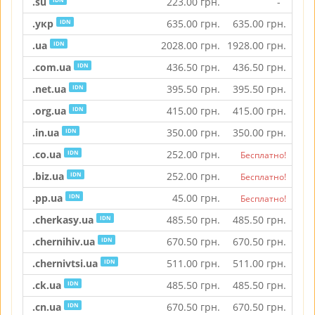
.su
223.00
грн.
-
243
.укр
635.00
грн.
635.00
грн.
635
IDN
.ua
2028.00
грн.
1928.00
грн.
2928
IDN
.com.ua
436.50
грн.
436.50
грн.
576
IDN
.net.ua
395.50
грн.
395.50
грн.
395
IDN
.org.ua
415.00
грн.
415.00
грн.
415
IDN
.in.ua
350.00
грн.
350.00
грн.
350
IDN
.co.ua
252.00
грн.
284
IDN
Бесплатно!
.biz.ua
252.00
грн.
284
IDN
Бесплатно!
.pp.ua
45.00
грн.
45
IDN
Бесплатно!
.cherkasy.ua
485.50
грн.
485.50
грн.
485
IDN
.chernihiv.ua
670.50
грн.
670.50
грн.
670
IDN
.chernivtsi.ua
511.00
грн.
511.00
грн.
511
IDN
.ck.ua
485.50
грн.
485.50
грн.
485
IDN
.cn.ua
670.50
грн.
670.50
грн.
670
IDN