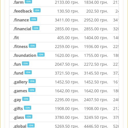
.farm
2133.00
грн.
1834.00
грн.
2133.00
IDN
.feedback
130.50
грн.
202.50
грн.
247.50
IDN
.finance
3411.00
грн.
2952.00
грн.
3411.00
IDN
.financial
2855.00
грн.
2855.00
грн.
3200.50
IDN
.fit
405.00
грн.
1404.00
грн.
1404.00
.fitness
2259.00
грн.
1936.00
грн.
2259.00
IDN
.foundation
1620.00
грн.
1755.00
грн.
1800.00
IDN
.fun
2047.50
грн.
2272.50
грн.
2272.50
IDN
.fund
3721.50
грн.
3145.50
грн.
3721.50
IDN
.gallery
1452.50
грн.
1452.50
грн.
1611.00
IDN
.games
1642.00
грн.
1642.00
грн.
1807.00
IDN
.gay
2295.00
грн.
2407.50
грн.
2407.50
IDN
.gifts
1908.00
грн.
1908.00
грн.
2127.00
IDN
.glass
3780.00
грн.
3249.50
грн.
3780.00
IDN
.global
5269.50
грн.
4446.50
грн.
5269.50
IDN