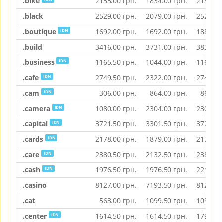
.bike
2133.00
грн.
1834.00
грн.
2133.00
.black
2529.00
грн.
2079.00
грн.
2529.00
.boutique
1692.00
грн.
1692.00
грн.
1888.00
IDN
.build
3416.00
грн.
3731.00
грн.
3834.00
.business
1165.50
грн.
1044.00
грн.
1165.50
IDN
.cafe
2749.50
грн.
2322.00
грн.
2749.50
IDN
.cam
306.00
грн.
864.00
грн.
864.00
IDN
.camera
1080.00
грн.
2304.00
грн.
2304.00
IDN
.capital
3721.50
грн.
3301.50
грн.
3721.50
IDN
.cards
2178.00
грн.
1879.00
грн.
2178.00
IDN
.care
2380.50
грн.
2132.50
грн.
2380.50
IDN
.cash
1976.50
грн.
1976.50
грн.
2211.50
IDN
.casino
8127.00
грн.
7193.50
грн.
8127.00
.cat
563.00
грн.
1099.50
грн.
1099.50
.center
1614.50
грн.
1614.50
грн.
1792.50
IDN