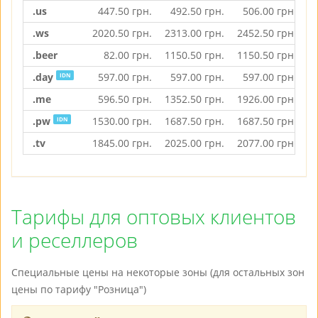
.us
447.50
грн.
492.50
грн.
506.00
грн.
.ws
2020.50
грн.
2313.00
грн.
2452.50
грн.
.beer
82.00
грн.
1150.50
грн.
1150.50
грн.
.day
597.00
грн.
597.00
грн.
597.00
грн.
IDN
.me
596.50
грн.
1352.50
грн.
1926.00
грн.
.pw
1530.00
грн.
1687.50
грн.
1687.50
грн.
IDN
.tv
1845.00
грн.
2025.00
грн.
2077.00
грн.
Тарифы для оптовых клиентов
и реселлеров
Специальные цены на некоторые зоны (для остальных зон
цены по тарифу "Розница")