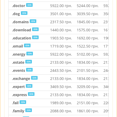
.doctor
5922.00
грн.
5244.00
грн.
5922.00
IDN
.dog
3501.00
грн.
3039.50
грн.
3501.00
IDN
.domains
2317.50
грн.
1845.00
грн.
2317.50
IDN
.download
1440.00
грн.
1575.00
грн.
1615.50
IDN
.education
1903.50
грн.
1692.00
грн.
1903.50
IDN
.email
1719.00
грн.
1522.50
грн.
1719.00
IDN
.energy
5922.00
грн.
5102.00
грн.
5922.00
IDN
.estate
2133.00
грн.
1834.00
грн.
2133.00
IDN
.events
2443.50
грн.
2101.50
грн.
2443.50
IDN
.exchange
2133.00
грн.
1834.00
грн.
2133.00
IDN
.expert
3469.50
грн.
3209.00
грн.
3469.50
IDN
.express
2133.00
грн.
1834.00
грн.
2133.00
IDN
.fail
1989.00
грн.
2151.00
грн.
2208.00
IDN
.family
2088.00
грн.
1861.00
грн.
2092.50
IDN