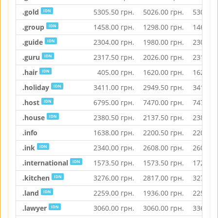
.gold
5305.50
грн.
5026.00
грн.
5305.50
IDN
.group
1458.00
грн.
1298.00
грн.
1467.00
IDN
.guide
2304.00
грн.
1980.00
грн.
2304.00
IDN
.guru
2317.50
грн.
2026.00
грн.
2317.50
IDN
.hair
405.00
грн.
1620.00
грн.
1620.00
IDN
.holiday
3411.00
грн.
2949.50
грн.
3411.00
IDN
.host
6795.00
грн.
7470.00
грн.
7470.00
IDN
.house
2380.50
грн.
2137.50
грн.
2380.50
IDN
.info
1638.00
грн.
2200.50
грн.
2200.50
.ink
2340.00
грн.
2608.00
грн.
2608.00
IDN
.international
1573.50
грн.
1573.50
грн.
1725.50
IDN
.kitchen
3276.00
грн.
2817.00
грн.
3276.00
IDN
.land
2259.00
грн.
1936.00
грн.
2259.00
IDN
.lawyer
3060.00
грн.
3060.00
грн.
3367.00
IDN