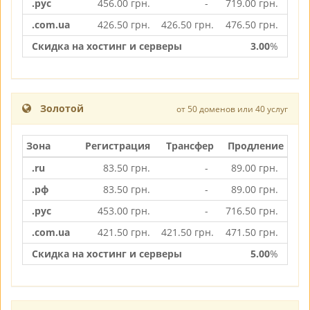
.рус
456.00
грн.
-
719.00
грн.
.com.ua
426.50
грн.
426.50
грн.
476.50
грн.
Скидка на хостинг и серверы
3.00
%
Золотой
от 50 доменов или 40 услуг
Зона
Регистрация
Трансфер
Продление
.ru
83.50
грн.
-
89.00
грн.
.рф
83.50
грн.
-
89.00
грн.
.рус
453.00
грн.
-
716.50
грн.
.com.ua
421.50
грн.
421.50
грн.
471.50
грн.
Скидка на хостинг и серверы
5.00
%