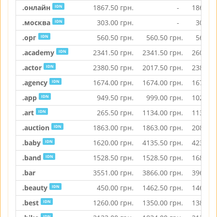
.онлайн
1867.50
грн.
-
1867.50
IDN
.москва
303.00
грн.
-
303.00
IDN
.орг
560.50
грн.
560.50
грн.
560.50
IDN
.academy
2341.50
грн.
2341.50
грн.
2604.50
IDN
.actor
2380.50
грн.
2017.50
грн.
2380.50
IDN
.agency
1674.00
грн.
1674.00
грн.
1674.00
IDN
.app
949.50
грн.
999.00
грн.
1026.00
IDN
.art
265.50
грн.
1134.00
грн.
1134.00
IDN
.auction
1863.00
грн.
1863.00
грн.
2082.00
IDN
.baby
1620.00
грн.
4135.50
грн.
4239.00
IDN
.band
1528.50
грн.
1528.50
грн.
1680.50
IDN
.bar
3551.00
грн.
3866.00
грн.
3967.00
.beauty
450.00
грн.
1462.50
грн.
1462.50
IDN
.best
1260.00
грн.
1350.00
грн.
1384.00
IDN
IDN