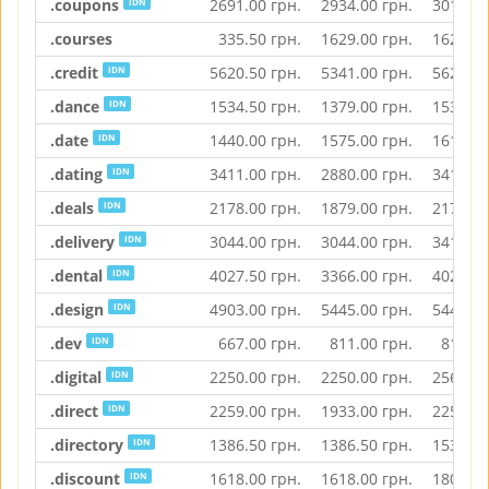
.coupons
2691.00
грн.
2934.00
грн.
3012.50
IDN
.courses
335.50
грн.
1629.00
грн.
1629.00
.credit
5620.50
грн.
5341.00
грн.
5620.50
IDN
.dance
1534.50
грн.
1379.00
грн.
1534.50
IDN
.date
1440.00
грн.
1575.00
грн.
1615.50
IDN
.dating
3411.00
грн.
2880.00
грн.
3411.00
IDN
.deals
2178.00
грн.
1879.00
грн.
2178.00
IDN
.delivery
3044.00
грн.
3044.00
грн.
3413.50
IDN
.dental
4027.50
грн.
3366.00
грн.
4027.50
IDN
.design
4903.00
грн.
5445.00
грн.
5445.00
IDN
.dev
667.00
грн.
811.00
грн.
811.00
IDN
.digital
2250.00
грн.
2250.00
грн.
2565.00
IDN
.direct
2259.00
грн.
1933.00
грн.
2259.00
IDN
.directory
1386.50
грн.
1386.50
грн.
1538.00
IDN
.discount
1618.00
грн.
1618.00
грн.
1809.00
IDN