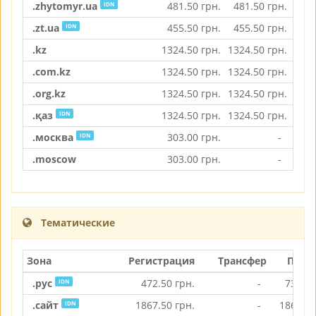
.zhytomyr.ua
481.50
грн.
481.50
грн.
481
IDN
.zt.ua
455.50
грн.
455.50
грн.
455
IDN
.kz
1324.50
грн.
1324.50
грн.
1324
.com.kz
1324.50
грн.
1324.50
грн.
1324
.org.kz
1324.50
грн.
1324.50
грн.
1324
.қаз
1324.50
грн.
1324.50
грн.
1324
IDN
.москва
303.00
грн.
-
303
IDN
.moscow
303.00
грн.
-
303
Тематические
Зона
Регистрация
Трансфер
Прод
.рус
472.50
грн.
-
736.00
IDN
.сайт
1867.50
грн.
-
1867.50
IDN