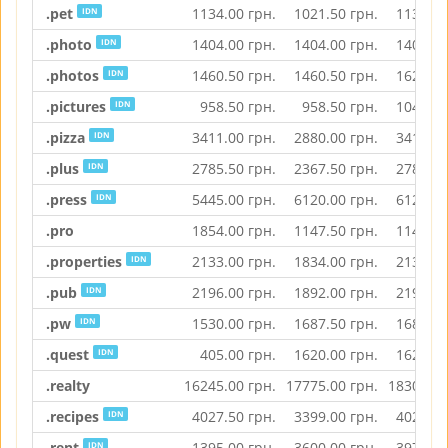
.pet
1134.00
грн.
1021.50
грн.
1134.00
IDN
.photo
1404.00
грн.
1404.00
грн.
1404.00
IDN
.photos
1460.50
грн.
1460.50
грн.
1626.00
IDN
.pictures
958.50
грн.
958.50
грн.
1044.00
IDN
.pizza
3411.00
грн.
2880.00
грн.
3411.00
IDN
.plus
2785.50
грн.
2367.50
грн.
2785.50
IDN
.press
5445.00
грн.
6120.00
грн.
6120.00
IDN
.pro
1854.00
грн.
1147.50
грн.
1147.50
.properties
2133.00
грн.
1834.00
грн.
2133.00
IDN
.pub
2196.00
грн.
1892.00
грн.
2196.00
IDN
.pw
1530.00
грн.
1687.50
грн.
1687.50
IDN
.quest
405.00
грн.
1620.00
грн.
1620.00
IDN
.realty
16245.00
грн.
17775.00
грн.
18304.00
.recipes
4027.50
грн.
3399.00
грн.
4027.50
IDN
.rent
1395.00
грн.
3600.00
грн.
3971.50
IDN