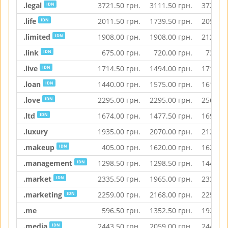
.legal
3721.50
грн.
3111.50
грн.
3721.50
IDN
.life
2011.50
грн.
1739.50
грн.
2056.50
IDN
.limited
1908.00
грн.
1908.00
грн.
2127.00
IDN
.link
675.00
грн.
720.00
грн.
736.00
IDN
.live
1714.50
грн.
1494.00
грн.
1714.50
IDN
.loan
1440.00
грн.
1575.00
грн.
1615.50
IDN
.love
2295.00
грн.
2295.00
грн.
2563.00
IDN
.ltd
1674.00
грн.
1477.50
грн.
1692.00
IDN
.luxury
1935.00
грн.
2070.00
грн.
2124.00
.makeup
405.00
грн.
1620.00
грн.
1620.00
IDN
.management
1298.50
грн.
1298.50
грн.
1448.50
IDN
.market
2335.50
грн.
1965.00
грн.
2335.50
IDN
.marketing
2259.00
грн.
2168.00
грн.
2259.00
IDN
.me
596.50
грн.
1352.50
грн.
1926.00
.media
2443.50
грн.
2059.00
грн.
2443.50
IDN