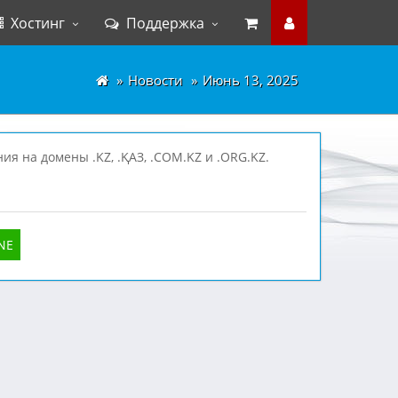
Хостинг
Поддержка
Новости
Июнь 13, 2025
я на домены .KZ, .ҚАЗ, .COM.KZ и .ORG.KZ.
NE