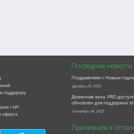
Последние новости
Поздравляем с Новым годо
и
наний
Декабрь 24, 2025
 в поддержку
Доменная зона .PRO доступ
т
обновлен для поддержки эт
рам / API
Сентябрь 24, 2025
р-оферта
Принимаем к оплат