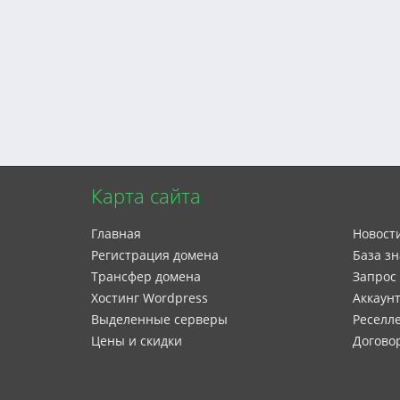
Карта сайта
Главная
Новост
Регистрация домена
База з
Трансфер домена
Запрос
Xостинг Wordpress
Аккаун
Выделенные серверы
Реселле
Цены и скидки
Догово