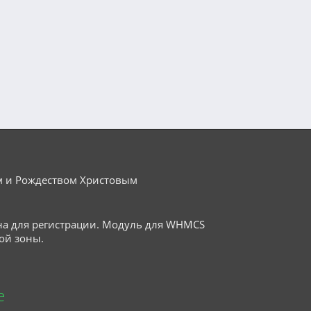
м и Рождеством Христовым
на для регистрации. Модуль для WHMCS
ой зоны.
е