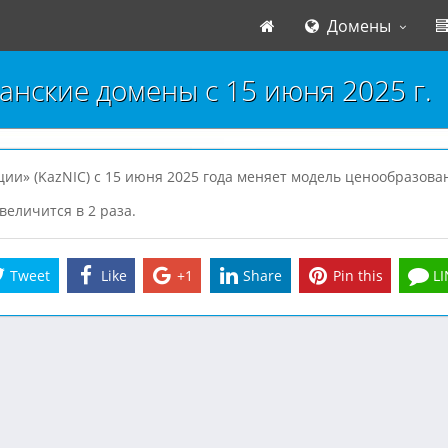
Домены
анские домены с 15 июня 2025 г.
и» (KazNIC) с 15 июня 2025 года меняет модель ценообразовани
величится в 2 раза.
Tweet
Like
+1
Share
Pin this
LI