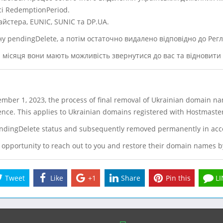
сі RedemptionPeriod.
айстера, EUNIC, SUNIC та DP.UA.
ну pendingDelete, а потім остаточно видалено відповідно до Рег
я місяця вони мають можливість звернутися до вас та відновити 
ember 1, 2023, the process of final removal of Ukrainian domain na
ence. This applies to Ukrainian domains registered with Hostmaste
 pendingDelete status and subsequently removed permanently in acc
e opportunity to reach out to you and restore their domain names b
Tweet
Like
+1
Share
Pin this
LI