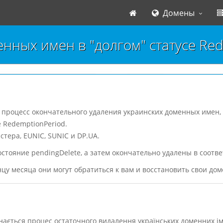
Домены
нных имен в "долгом" статусе Re
я процесс окончательного удаления украинских доменных имен,
 RedemptionPeriod.
стера, EUNIC, SUNIC и DP.UA.
стояние pendingDelete, а затем окончательно удалены в соотве
нцу месяца они могут обратиться к вам и восстановить свои до
ається процес остаточного видалення українських доменних імен