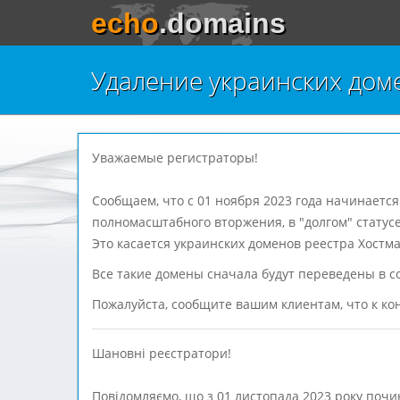
echo
.domains
Удаление украинских доме
Уважаемые регистраторы!
Сообщаем, что с 01 ноября 2023 года начинаетс
полномасштабного вторжения, в "долгом" статусе
Это касается украинских доменов реестра Хостма
Все такие домены сначала будут переведены в со
Пожалуйста, сообщите вашим клиентам, что к ко
Шановні реєстратори!
Повідомляємо, що з 01 листопада 2023 року почин