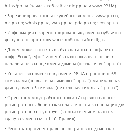
http://pp.ua (алиасы веб-сайта: nic.pp.ua и www.PP.UA).
• Зарезервированные и служебные домены: www.pp.ua;
nic.pp.ua; whois.pp.ua; wap.pp.ua; pda.pp.ua; sms.pp.ua.
• Информация о зарегистрированных доменах публично
доступна по протоколу whois либо на сайте dig.ua.
• Домен может состоять из букв латинского алфавита,
цифр. Знак "дефис" может быть использован, но не в
начале и не в конце имени домена (не включая ".pp.ua").
• Количество символов в домене .PP.UA ограничено 63
символами (не включая символы ".pp.ua"), минимальная
длина домена 3 символа (не включая символы ".pp.ua").
• С реестром могут работать только Аккредитованные
регистраторы, абонентская плата и плата за операции для
регистраторов отсутствует (за исключением платы за
сдачу экзамена см. п.1.10. Правил).
• Регистратор имеет право регистрировать домен как