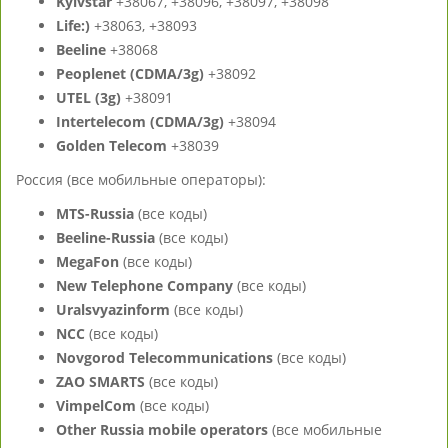
Kyivstar
+38067, +38096, +38097, +38098
Life:)
+38063, +38093
Beeline
+38068
Peoplenet (CDMA/3g)
+38092
UTEL (3g)
+38091
Intertelecom (CDMA/3g)
+38094
Golden Telecom
+38039
Россия (все мобильные операторы):
MTS-Russia
(все коды)
Beeline-Russia
(все коды)
MegaFon
(все коды)
New Telephone Company
(все коды)
Uralsvyazinform
(все коды)
NCC
(все коды)
Novgorod Telecommunications
(все коды)
ZAO SMARTS
(все коды)
VimpelCom
(все коды)
Other Russia mobile operators
(все мобильные