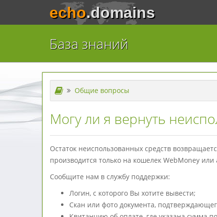
echo
.domains
База знаний
Общие вопросы
Могу ли я вернуть неиспо
Остаток неиспользованных средств возвращается
производится только на кошелек WebMoney или а
Сообщите нам в службу поддержки:
Логин, с которого Вы хотите вывести;
Скан или фото документа, подтверждающег
Квитанцию об оплате, где указана сумма по