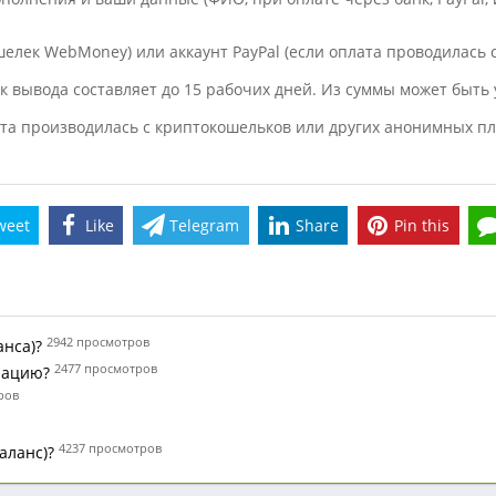
шелек WebMoney) или аккаунт PayPal (если оплата проводилась с
ок вывода составляет до 15 рабочих дней. Из суммы может быть
ата производилась с криптокошельков или других анонимных пл
weet
Like
Telegram
Share
Pin this
2942 просмотров
анса)?
2477 просмотров
рацию?
ров
4237 просмотров
аланс)?